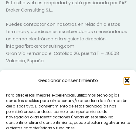
Este sitio web es propiedad y está gestionado por SAF
Broker Consulting S.L..
Puedes contactar con nosotros en relación a estos
términos y condiciones escribiéndonos o enviándonos
un correo electrónico a la siguiente dirección:
info@safbrokerconsulting.com
Gran Vía Fernando el Católico 26, puerta 11 – 46008
Valencia, España
22. Descargar
Gestionar consentimiento
You can also
download
our Terms and Conditions as a
PDF.
Para ofrecer las mejores experiencias, utilizamos tecnologías
como las cookies para almacenar y/o acceder a la información
del dispositivo. El consentimiento de estas tecnologías nos
permitirá procesar datos como el comportamiento de
navegación o las identificaciones únicas en este sitio. No
consentir o retirar el consentimiento, puede afectar negativamente
a ciertas características y funciones.
Política de Privacidad